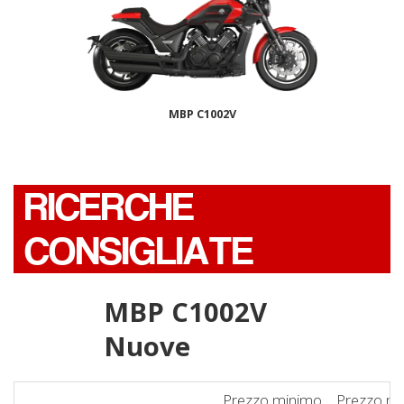
MBP C1002V
RICERCHE
CONSIGLIATE
MBP C1002V
Nuove
Prezzo minimo
Prezzo m