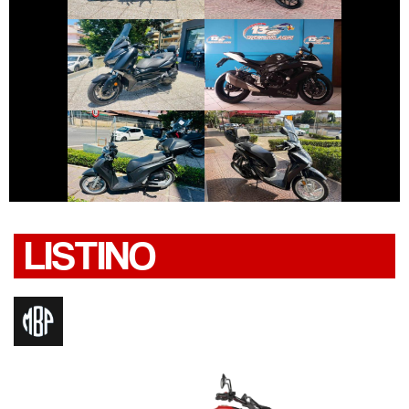
€ 3.990 €
€ 6.490 €
YAMAHA XMAX
SUZUKI GSX-R
€ 2.690 €
€ 2.450 €
HONDA SH
HONDA SH
LISTINO