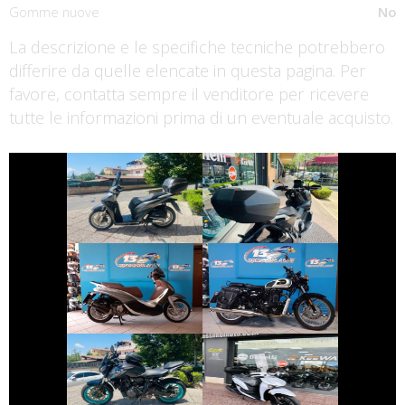
Gomme nuove
No
La descrizione e le specifiche tecniche potrebbero
differire da quelle elencate in questa pagina. Per
favore, contatta sempre il venditore per ricevere
tutte le informazioni prima di un eventuale acquisto.
€ 2.390 €
€ 9.250 €
HONDA SH
HONDA X-ADV
€ 3.590 €
€ 2.790 €
PIAGGIO
BENELLI
BEVERLY
IMPERIALE
€ 6.590 €
€ 1.990 €
YAMAHA MT-07
SYM BWT