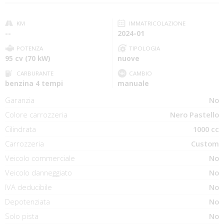
KM
IMMATRICOLAZIONE
--
2024-01
POTENZA
TIPOLOGIA
95 cv (70 kW)
nuove
CARBURANTE
CAMBIO
benzina 4 tempi
manuale
Garanzia
No
Colore carrozzeria
Nero Pastello
Cilindrata
1000 cc
Carrozzeria
Custom
Veicolo commerciale
No
Veicolo danneggiato
No
IVA deducibile
No
Depotenziata
No
Solo pista
No