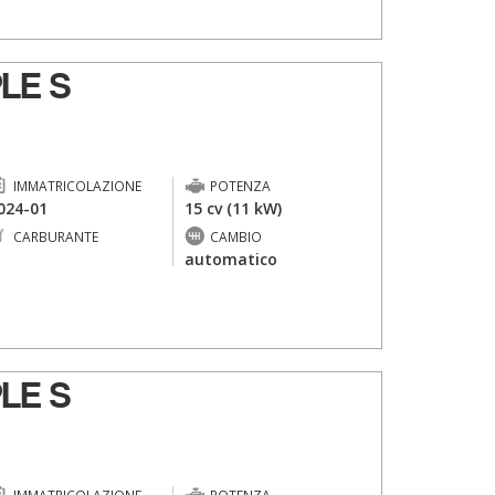
LE S
IMMATRICOLAZIONE
POTENZA
024-01
15 cv (11 kW)
CARBURANTE
CAMBIO
-
automatico
LE S