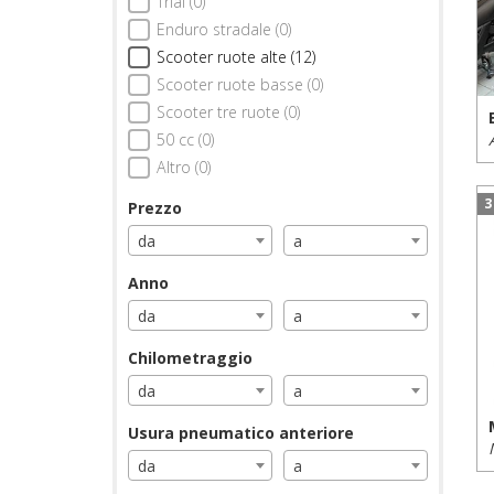
Trial (0)
Enduro stradale (0)
Scooter ruote alte (12)
Scooter ruote basse (0)
Scooter tre ruote (0)
50 cc (0)
Altro (0)
3
Prezzo
da
a
Anno
da
a
Chilometraggio
da
a
Usura pneumatico anteriore
da
a