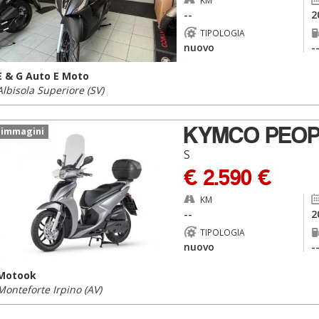
KM
--
2
TIPOLOGIA
nuovo
-
E & G Auto E Moto
Albisola Superiore (SV)
KYMCO PEOP
 immagini
S
€ 2.590 €
KM
--
2
TIPOLOGIA
nuovo
-
Motook
Monteforte Irpino (AV)