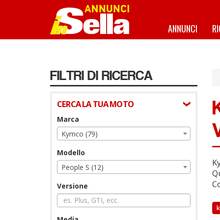
Salta
al
contenuto
ANNUNCI
R
principale
FILTRI DI RICERCA
CERCA LA TUA MOTO
Marca
Kymco (79)
Modello
Ky
People S (12)
Qu
Co
Versione
Media