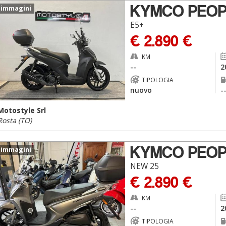
KYMCO PEOP
 immagini
E5+
€ 2.890 €
KM
--
2
TIPOLOGIA
nuovo
-
Motostyle Srl
Rosta (TO)
KYMCO PEOP
 immagini
NEW 25
€ 2.890 €
KM
--
2
TIPOLOGIA