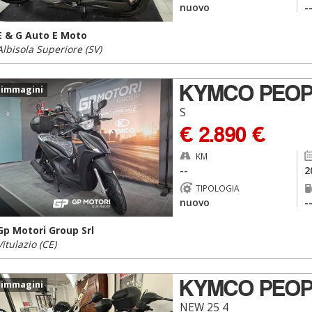
nuovo
-
E & G Auto E Moto
Albisola Superiore (SV)
KYMCO PEOP
 immagini
S
€ 2.890 €
KM
--
2
TIPOLOGIA
nuovo
-
Gp Motori Group Srl
Vitulazio (CE)
KYMCO PEOP
 immagini
NEW 25 4