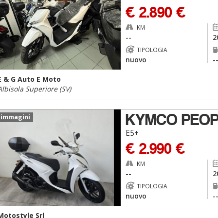
€ 2.890 €
KM
--
2
TIPOLOGIA
nuovo
-
E & G Auto E Moto
Albisola Superiore (SV)
KYMCO PEOP
 immagini
E5+
€ 2.990 €
KM
--
2
TIPOLOGIA
nuovo
-
Motostyle Srl