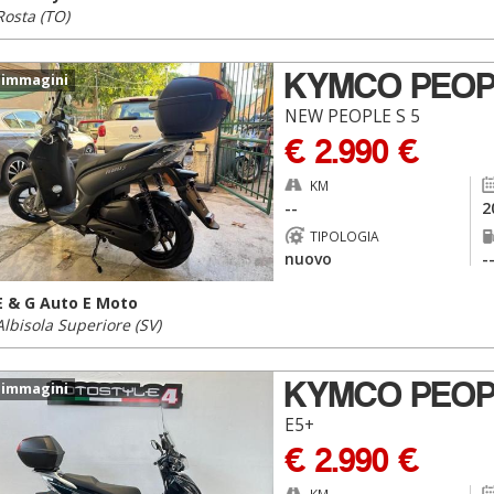
Rosta (TO)
KYMCO PEOP
 immagini
NEW PEOPLE S 5
€ 2.990 €
KM
--
2
TIPOLOGIA
nuovo
-
E & G Auto E Moto
Albisola Superiore (SV)
KYMCO PEOP
 immagini
E5+
€ 2.990 €