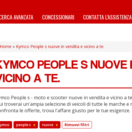
ICERCA AVANZATA
CONCESSIONARI
CONTATTA L'ASSISTENZA
Home
»
Kymco People s nuove in vendita e vicino a te.
KYMCO PEOPLE S NUOVE I
VICINO A TE.
mco People s - moto e scooter nuove in vendita e vicino a te
i troverai un'ampia selezione di veicoli di tutte le marche e 
nfronta le offerte, trova l'affare giusto per le tue esigenze.
kymco
people s
x
nuove
x
Rimuovi filtri