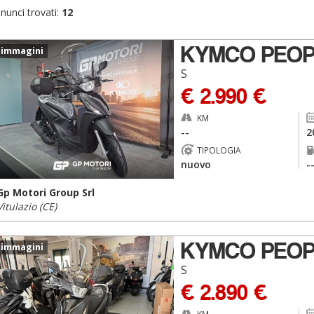
nunci trovati:
12
KYMCO PEOP
 immagini
S
€ 2.990 €
KM
--
2
TIPOLOGIA
nuovo
-
Gp Motori Group Srl
Vitulazio (CE)
KYMCO PEOP
 immagini
S
€ 2.890 €