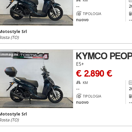
KM
--
2
TIPOLOGIA
nuovo
-
Motostyle Srl
Rosta (TO)
KYMCO PEOP
 immagini
E5+
€ 2.890 €
KM
--
2
TIPOLOGIA
nuovo
-
Motostyle Srl
Rosta (TO)