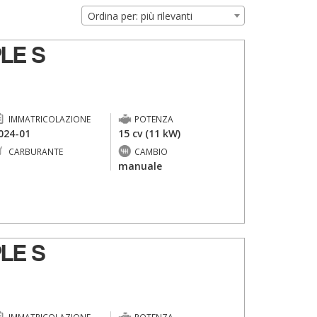
Ordina per: più rilevanti
LE S
IMMATRICOLAZIONE
POTENZA
024-01
15 cv (11 kW)
CARBURANTE
CAMBIO
-
manuale
LE S