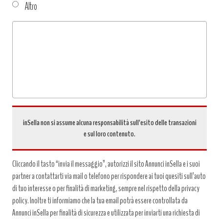
Altro
Tipo
richiesta
*
inSella non si assume alcuna responsabilità sull’esito delle transazioni
e sul loro contenuto.
Cliccando il tasto “invia il messaggio”, autorizzi il sito Annunci inSella e i suoi
partner a contattarti via mail o telefono per rispondere ai tuoi quesiti sull’auto
di tuo interesse o per finalità di marketing, sempre nel rispetto della privacy
policy. Inoltre ti informiamo che la tua email potrà essere controllata da
Annunci inSella per finalità di sicurezza e utilizzata per inviarti una richiesta di