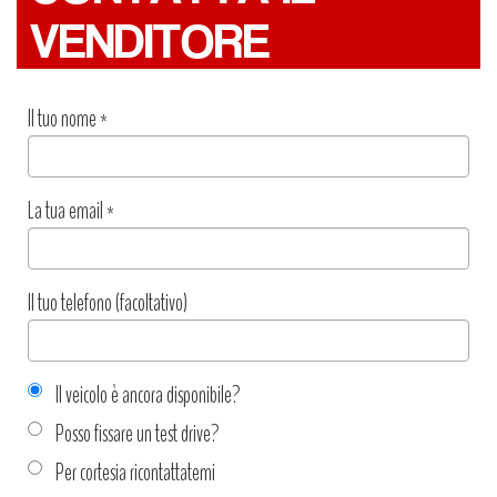
VENDITORE
Il tuo nome
*
La tua email
*
Il tuo telefono (facoltativo)
Il veicolo è ancora disponibile?
Posso fissare un test drive?
Per cortesia ricontattatemi