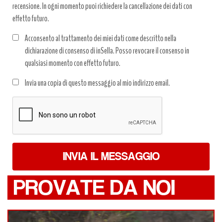
recensione. In ogni momento puoi richiedere la cancellazione dei dati con
effetto futuro.
Acconsento al trattamento dei miei dati come descritto nella
dichiarazione di consenso di inSella. Posso revocare il consenso in
qualsiasi momento con effetto futuro.
Trattamento
Invia una copia di questo messaggio al mio indirizzo email.
dati
*
INVIA IL MESSAGGIO
PROVATE DA NOI