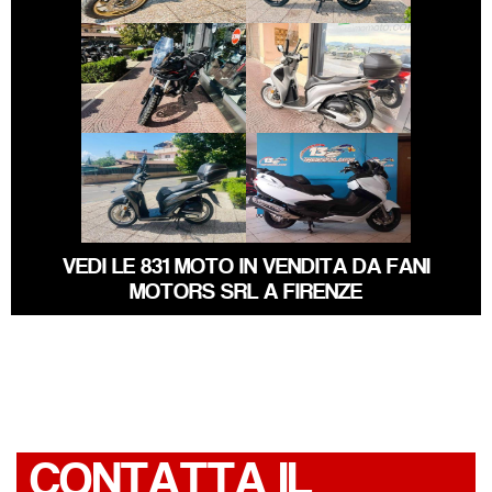
€ 5.190 €
€ 2.490 €
MORBIDELLI
HONDA SH
T352X
€ 2.390 €
€ 5.890 €
SUZUKI
HONDA SH
BURGMAN-650
VEDI LE 831 MOTO IN VENDITA DA FANI
MOTORS SRL A FIRENZE
CONTATTA IL