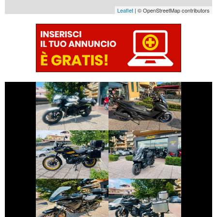
Leaflet
| © OpenStreetMap contributors
€ 8.490 €
€ 4.890 €
SUZUKI
TRIUMPH
BURGMAN-400-
STREET-TRIPLE
650
€ 4.999 €
€ 5.450 €
ROYAL-ENFIELD
SYM MAXSYM-TL
HIMALAYAN
€ 7.990 €
€ 3.450 €
YAMAHA
VOGE VALICO
TRACER