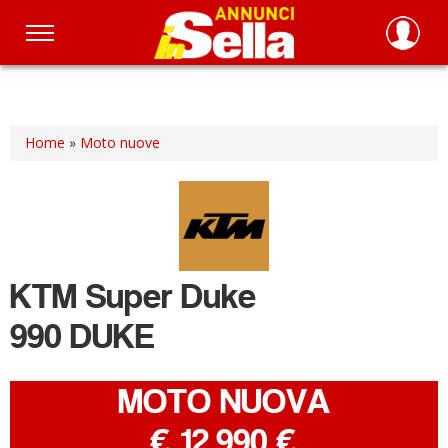
Salta
al
contenuto
principale
Home
»
Moto nuove
KTM
Super Duke
990 DUKE
MOTO NUOVA
-
€ 12.990 €