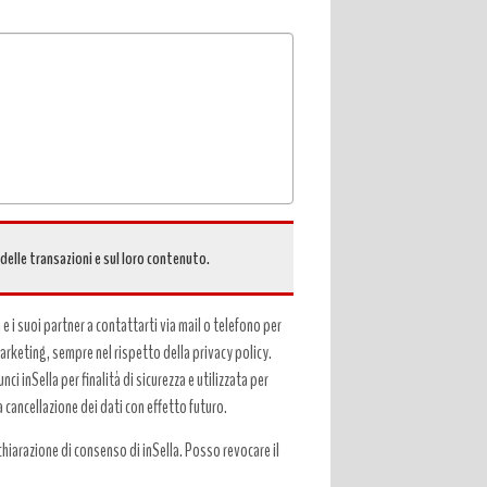
 delle transazioni e sul loro contenuto.
a e i suoi partner a contattarti via mail o telefono per
 marketing, sempre nel rispetto della privacy policy.
ci inSella per finalità di sicurezza e utilizzata per
a cancellazione dei dati con effetto futuro.
hiarazione di consenso di inSella. Posso revocare il