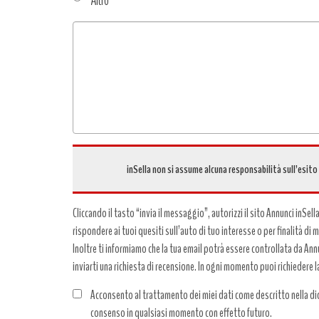
Tipo
richiesta
*
inSella non si assume alcuna responsabilità sull’esito
Cliccando il tasto “invia il messaggio”, autorizzi il sito Annunci inSell
rispondere ai tuoi quesiti sull’auto di tuo interesse o per finalità di
Inoltre ti informiamo che la tua email potrà essere controllata da Annun
inviarti una richiesta di recensione. In ogni momento puoi richiedere l
Acconsento al trattamento dei miei dati come descritto nella dic
consenso in qualsiasi momento con effetto futuro.