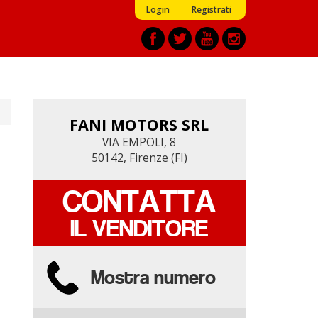
Login
Registrati
FANI MOTORS SRL
FANI MOTORS SRL
VIA EMPOLI, 8
VIA EMPOLI, 8
50142, Firenze (FI)
50142, Firenze (FI)
CONTATTA
CONTATTA
IL VENDITORE
IL VENDITORE
Mostra numero
Mostra numero