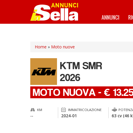
Salta
al
contenuto
ANNUNCI
R
principale
Home
»
Moto nuove
KTM
SMR
2026
MOTO NUOVA
-
€ 13.2
KM
IMMATRICOLAZIONE
POTENZ
--
2024-01
63 cv (46 