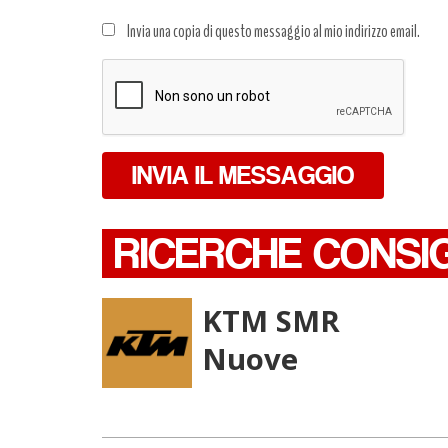
Trattamento
Invia una copia di questo messaggio al mio indirizzo email.
dati
*
INVIA IL MESSAGGIO
RICERCHE CONSI
KTM SMR
Nuove