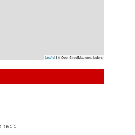
Leaflet
| © OpenStreetMap contributors
o medio