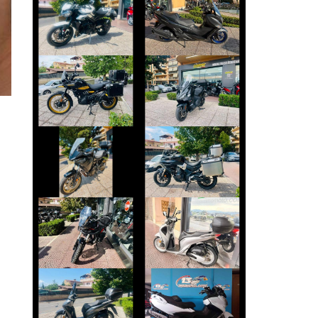
TRIUMPH
BURGMAN-400-
STREET-TRIPLE
650
€ 8.490 €
€ 4.890 €
ROYAL-ENFIELD
SYM MAXSYM-TL
HIMALAYAN
€ 5.450 €
€ 4.999 €
YAMAHA
VOGE VALICO
TRACER
€ 3.450 €
€ 7.990 €
MORBIDELLI
HONDA SH
T352X
€ 2.490 €
€ 5.190 €
SUZUKI
HONDA SH
BURGMAN-650
€ 2.390 €
€ 5.890 €