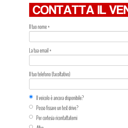
CONTATTA IL VE
Il tuo nome
*
La tua email
*
Il tuo telefono (facoltativo)
Il veicolo è ancora disponibile?
Posso fissare un test drive?
Per cortesia ricontattatemi
Altro