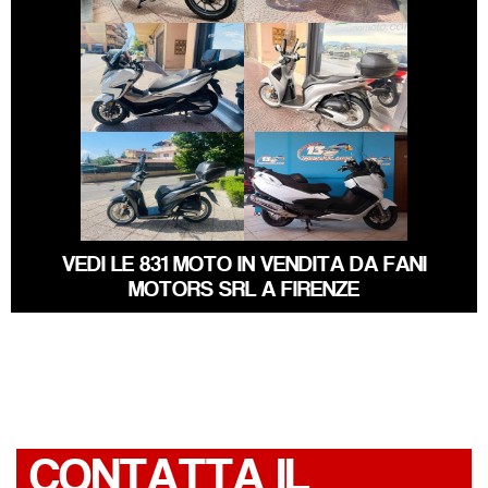
€ 4.250 €
€ 2.490 €
HONDA FORZA-
HONDA SH
350
€ 2.390 €
€ 5.890 €
SUZUKI
HONDA SH
BURGMAN-650
VEDI LE 831 MOTO IN VENDITA DA FANI
MOTORS SRL A FIRENZE
CONTATTA IL