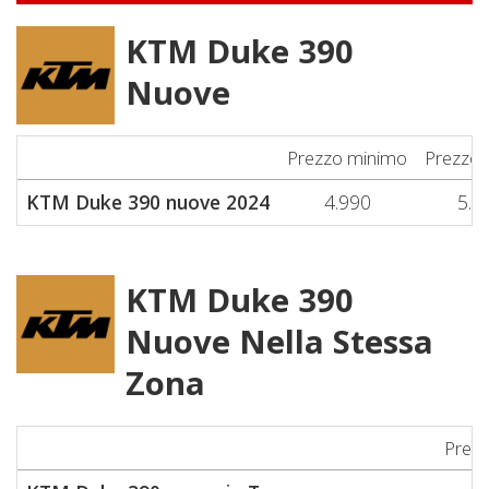
KTM Duke 390
Nuove
Prezzo minimo
Prezzo
KTM Duke 390 nuove 2024
4.990
5.8
KTM Duke 390
Nuove Nella Stessa
Zona
Prez