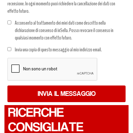
recensione. In ogni momento puoi richiedere la cancellazione dei dati con
effetto futuro.
Acconsento al trattamento dei miei dati come descritto nella
dichiarazione di consenso di inSella. Posso revocare il consenso in
qualsiasi momento con effetto futuro.
Trattamento
Invia una copia di questo messaggio al mio indirizzo email.
dati
*
INVIA IL MESSAGGIO
RICERCHE
CONSIGLIATE