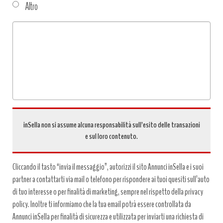
Altro
Tipo
richiesta
*
inSella non si assume alcuna responsabilità sull’esito delle transazioni
e sul loro contenuto.
Cliccando il tasto “invia il messaggio”, autorizzi il sito Annunci inSella e i suoi
partner a contattarti via mail o telefono per rispondere ai tuoi quesiti sull’auto
di tuo interesse o per finalità di marketing, sempre nel rispetto della privacy
policy. Inoltre ti informiamo che la tua email potrà essere controllata da
Annunci inSella per finalità di sicurezza e utilizzata per inviarti una richiesta di