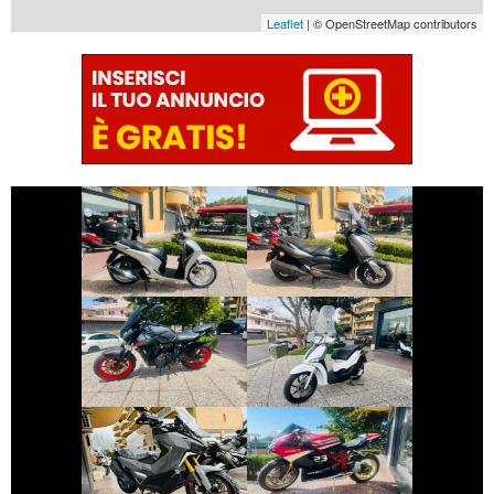
Leaflet
| © OpenStreetMap contributors
€ 2.590 €
€ 3.290 €
HONDA SH
YAMAHA XMAX
€ 5.990 €
€ 2.350 €
YAMAHA MT-07
PIAGGIO LIBERTY
€ 6.990 €
€ 10.490 €
SYM ADX-400
DUCATI 1098