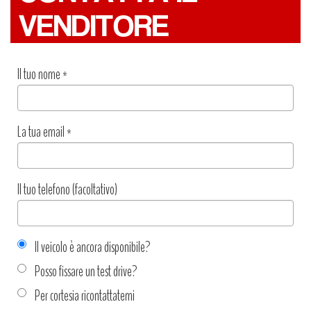
VENDITORE
Il tuo nome
*
La tua email
*
Il tuo telefono (facoltativo)
Il veicolo è ancora disponibile?
Posso fissare un test drive?
Per cortesia ricontattatemi