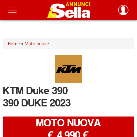
Salta
al
contenuto
principale
Home
»
Moto nuove
KTM
Duke 390
390 DUKE 2023
MOTO NUOVA
-
€ 4.990 €