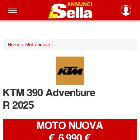
Salta
al
contenuto
principale
Home
»
Moto nuove
KTM
390 Adventure
R 2025
MOTO NUOVA
-
€ 6.990 €