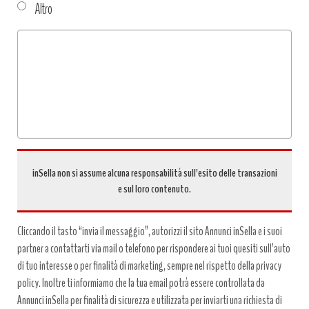
Altro
Tipo
richiesta
*
inSella non si assume alcuna responsabilità sull’esito delle transazioni
e sul loro contenuto.
Cliccando il tasto “invia il messaggio”, autorizzi il sito Annunci inSella e i suoi
partner a contattarti via mail o telefono per rispondere ai tuoi quesiti sull’auto
di tuo interesse o per finalità di marketing, sempre nel rispetto della privacy
policy. Inoltre ti informiamo che la tua email potrà essere controllata da
Annunci inSella per finalità di sicurezza e utilizzata per inviarti una richiesta di