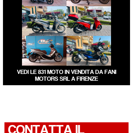
€ 3.150 €
€ 3.490 €
HONDA SH
HONDA SH
€ 3.590 €
€ 4.990 €
PIAGGIO
HONDA X-ADV
BEVERLY
VEDI LE 831 MOTO IN VENDITA DA FANI
MOTORS SRL A FIRENZE
CONTATTA IL