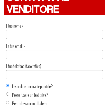
VENDITORE
Il tuo nome
*
La tua email
*
Il tuo telefono (facoltativo)
Il veicolo è ancora disponibile?
Posso fissare un test drive?
Per cortesia ricontattatemi