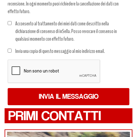
recensione. In ogni momento puoi richiedere la cancellazione dei dati con
effetto futuro.
Acconsento al trattamento dei miei dati come descritto nella
dichiarazione di consenso di inSella. Posso revocare il consenso in
qualsiasi momento con effetto futuro.
Trattamento
Invia una copia di questo messaggio al mio indirizzo email.
dati
*
INVIA IL MESSAGGIO
PRIMI CONTATTI