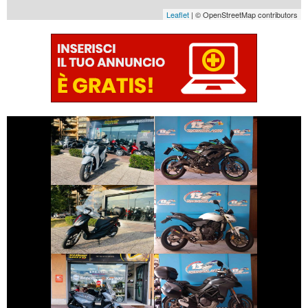
Leaflet
| © OpenStreetMap contributors
€ 2.490 €
€ 5.790 €
KAWASAKI
HONDA SH
NINJA-650
€ 2.990 €
€ 3.490 €
PIAGGIO MEDLEY
HONDA HORNET
€ 4.190 €
€ 11.690 €
DUCATI
SYM JOYRIDE
MULTISTRADA