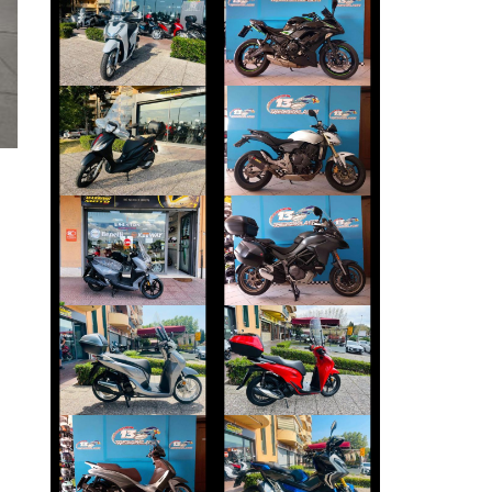
KAWASAKI
HONDA SH
NINJA-650
€ 2.490 €
€ 5.790 €
PIAGGIO MEDLEY
HONDA HORNET
€ 2.990 €
€ 3.490 €
DUCATI
SYM JOYRIDE
MULTISTRADA
€ 4.190 €
€ 11.690 €
HONDA SH
HONDA SH
€ 3.150 €
€ 3.490 €
PIAGGIO
HONDA X-ADV
BEVERLY
€ 4.990 €
€ 3.590 €