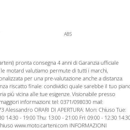
i
ABS
teni) pronta consegna 4 anni di Garanzia ufficiale
le motard valutiamo permute di tutti i marchi,
onalizzata per una pre-valutazione anche a distanza.
za riscatto finale: condividici quale sarebbe il tuo pian
ia più vicina alle tue esigenze. Visionabile presso
aggiori informazioni: tel: 0371/098030 mail:
373 Alessandro ORARI DI APERTURA: Mon: Chiuso Tue:
0 14:30 - 19:00 Thu: 13:00 - 21:00 Fri: 09:00 - 12:30 14:30
un: Chiuso www.moto.carteni.com INFORMAZIONI