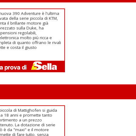
nuova 390 Adventure è l'ultima
ivata della serie piccola di KTM,
ta il brillante motore già
rezzato sulla Duke, ha
pensioni regolabili,
elettronica molto più ricca e
pleta di quanto offrano le rivali
ette e costa il giusto
piccola di Mattighofen si guida
 a 18 anni e promette tanto
ertimento a un prezzo
tenuto. La dotazione di serie
ò è da "maxi" e il motore
mette di fare tutto, senza