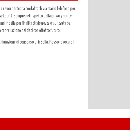
a e i suoi partner a contattarti via mail o telefono per
 marketing, sempre nel rispetto della privacy policy.
ci inSella per finalità di sicurezza e utilizzata per
a cancellazione dei dati con effetto futuro.
hiarazione di consenso di inSella. Posso revocare il