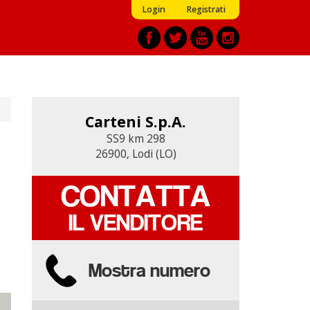
Login
Registrati
Carteni S.p.A.
Carteni S.p.A.
SS9 km 298
SS9 km 298
26900, Lodi (LO)
26900, Lodi (LO)
CONTATTA
CONTATTA
IL VENDITORE
IL VENDITORE
Mostra numero
Mostra numero