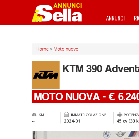
Salta
al
contenuto
ANNUNCI
R
principale
Home
»
Moto nuove
KTM
390 Advent
MOTO NUOVA
-
€ 6.24
KM
IMMATRICOLAZIONE
POTENZ
--
2024-01
45 cv (33 