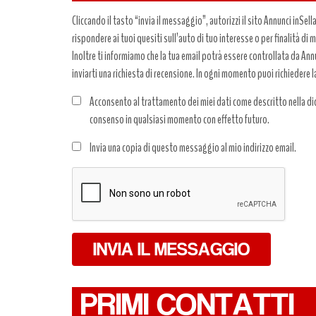
Cliccando il tasto “invia il messaggio”, autorizzi il sito Annunci inSell
rispondere ai tuoi quesiti sull’auto di tuo interesse o per finalità di
Inoltre ti informiamo che la tua email potrà essere controllata da Annun
inviarti una richiesta di recensione. In ogni momento puoi richiedere l
Acconsento al trattamento dei miei dati come descritto nella dic
consenso in qualsiasi momento con effetto futuro.
Trattamento
Invia una copia di questo messaggio al mio indirizzo email.
dati
*
INVIA IL MESSAGGIO
PRIMI CONTATTI