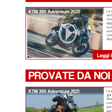
KTM 390 Adventure 2020
La 
arr
mon
app
sos
un’
com
dir
PROVATE DA NOI
KTM 390 Adventure 2021
La 
già
div
con
per
per