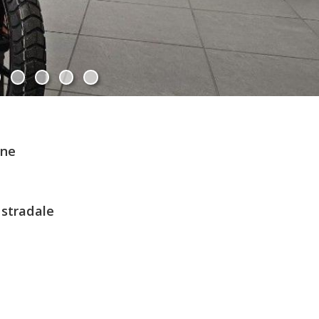
one
 stradale