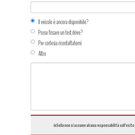
Il veicolo è ancora disponibile?
Posso fissare un test drive?
Per cortesia ricontattatemi
Altro
Tipo
richiesta
*
inSella non si assume alcuna responsabilità sull’esito