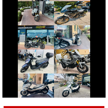
YAMAHA
HONDA X-ADV
TRACER
€ 10.490 €
€ 2.290 €
BMW R-NINET
HONDA SH
€ 2.490 €
€ 6.990 €
SYM SYMPHONY
SYM ADX-400
€ 4.250 €
€ 2.350 €
HONDA FORZA-
PIAGGIO LIBERTY
350