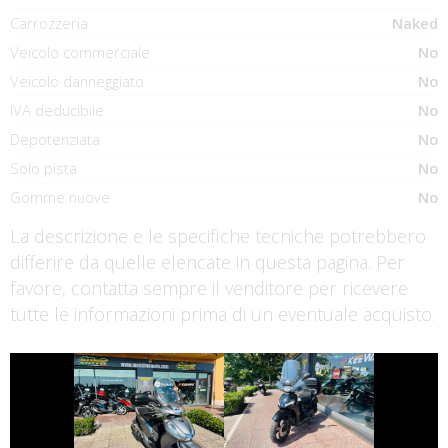
Carrozzeria
Naked
Veicolo commerciale
No
Veicolo danneggiato
No
IVA deducibile
No
Depotenziata
No
Solo pista
No
Gomme nuove
No
La descrizione e le specifiche tecniche potrebbero
differire da quelle elencate in questa pagina. Per
favore, contatta sempre il venditore per ricevere
tutte le informazioni prima di un eventuale acquisto.
€ 2.990 €
€ 2.390 €
HONDA SH
PEUGEOT TWEET
€ 8.990 €
€ 7.990 €