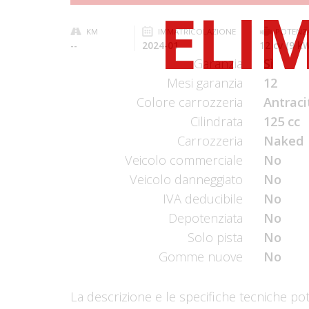
KM
IMMATRICOLAZIONE
POTENZ
--
2024-01
12 cv (9 k
Garanzia
Sì
Mesi garanzia
12
Colore carrozzeria
Antraci
Cilindrata
125 cc
Carrozzeria
Naked
Veicolo commerciale
No
Veicolo danneggiato
No
IVA deducibile
No
Depotenziata
No
Solo pista
No
Gomme nuove
No
La descrizione e le specifiche tecniche po