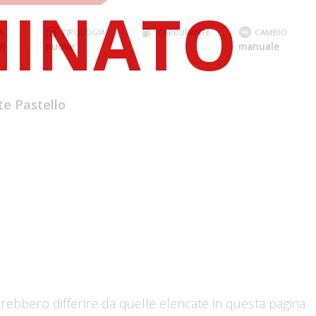
A
TIPOLOGIA
CARBURANTE
CAMBIO
W)
nuove
manuale
te Pastello
trebbero differire da quelle elencate in questa pagina.