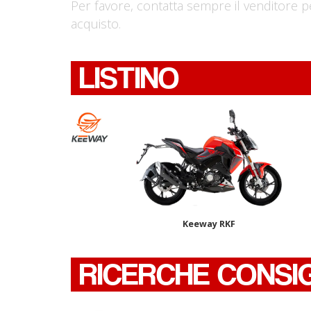
Per favore, contatta sempre il venditore p
acquisto.
LISTINO
Keeway RKF
RICERCHE CONSI