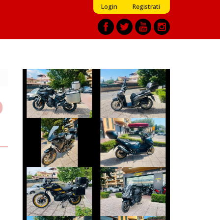
Login
Registrati
VOGE VALICO
HONDA SH
€ 3.450 €
€ 2.390 €
O
YAMAHA
YAMAHA TMAX
TRACER
€ 10.890 €
€ 7.990 €
ROYAL-ENFIELD
SYM MAXSYM-TL
HIMALAYAN
€ 5.450 €
€ 4.999 €