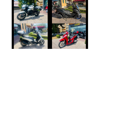
SUZUKI
TRIUMPH
BURGMAN-400-
STREET-TRIPLE
650
€ 8.490 €
€ 4.890 €
PIAGGIO
HONDA SH
BEVERLY
€ 3.190 €
€ 3.250 €