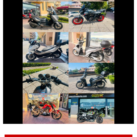
YAMAHA XMAX
YAMAHA MT-07
€ 4.250 €
€ 2.490 €
HONDA FORZA-
HONDA SH
350
€ 2.490 €
€ 2.390 €
YAMAHA SR
HONDA SH
€ 2.800 €
€ 10.490 €
KEEWAY RKF
BMW R-NINET