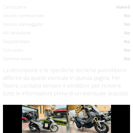
Carrozzeria
Naked
Veicolo commerciale
No
Veicolo danneggiato
No
IVA deducibile
No
Depotenziata
No
Solo pista
No
Gomme nuove
No
La descrizione e le specifiche tecniche potrebbero
differire da quelle elencate in questa pagina. Per
favore, contatta sempre il venditore per ricevere
tutte le informazioni prima di un eventuale acquisto.
€ 2.590 €
€ 6.990 €
HONDA SH
SYM ADX-400
€ 3.290 €
€ 5.990 €