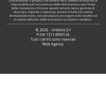
(concessionari o privati) o da fornitori terzi. Annunci InSella non è
responsabile per l’accuratezza delle informazioni e per l’esito
delle transazioni e fornisce questo servizio senza garanzia di
alcun tipo, implicita o espressa. Annunci InSella non vende
direttamente moto, non percepisce provvigioni sulle vendite ed
è esente dall’esito delle transazioni tra clienti e venditori.
© 2026 - Unibeta Srl
P.IVA 13114990156
Tutti i diritti sono riservati
Web Agency