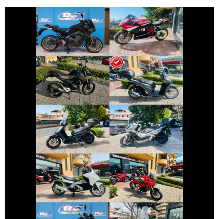
YAMAHA
DUCATI 1098
TRACER-9
€ 2.190 €
€ 3.150 €
KEEWAY RKF
HONDA SH
€ 2.990 €
€ 4.490 €
PIAGGIO
HONDA ADV-350
BEVERLY
€ 2.990 €
€ 8.690 €
HONDA INTEGRA
HONDA X-ADV
€ 6.390 €
€ 2.350 €