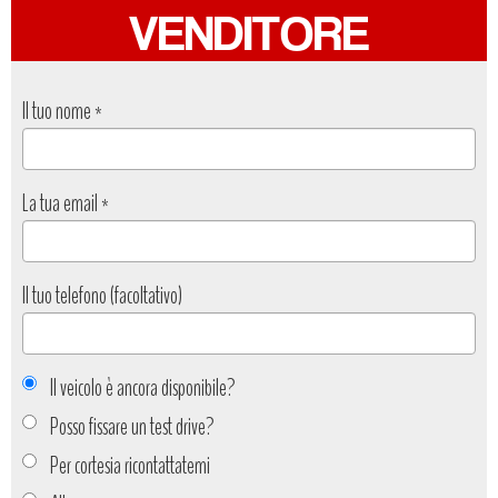
VENDITORE
Il tuo nome
*
La tua email
*
Il tuo telefono (facoltativo)
Il veicolo è ancora disponibile?
Posso fissare un test drive?
Per cortesia ricontattatemi