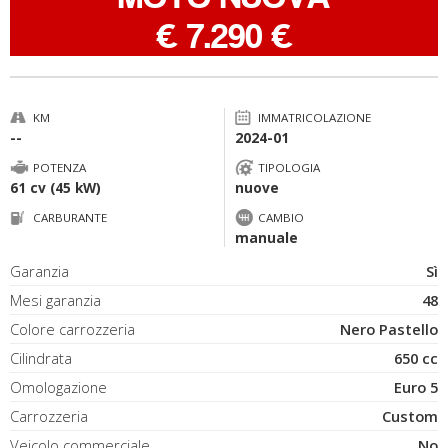
-
€ 7.290 €
KM
IMMATRICOLAZIONE
--
2024-01
POTENZA
TIPOLOGIA
61 cv (45 kW)
nuove
CARBURANTE
CAMBIO
manuale
Garanzia
Sì
Mesi garanzia
48
Colore carrozzeria
Nero Pastello
Cilindrata
650 cc
Omologazione
Euro 5
Carrozzeria
Custom
Veicolo commerciale
No