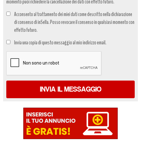
momento puoi richiedere la cancellazione dei dati con effetto futuro.
Acconsento al trattamento dei miei dati come descritto nella dichiarazione
di consenso di inSella. Posso revocare il consenso in qualsiasi momento con
effetto futuro.
Trattamento
Invia una copia di questo messaggio al mio indirizzo email.
dati
*
INVIA IL MESSAGGIO
€ 11.690 €
€ 10.490 €