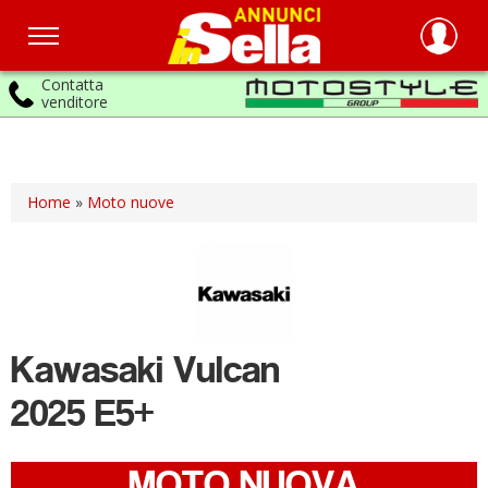
Contatta
venditore
Salta
al
contenuto
principale
Home
»
Moto nuove
Kawasaki
Vulcan
2025 E5+
MOTO NUOVA