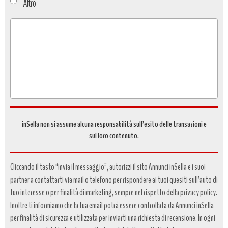
Altro
Tipo
richiesta
*
inSella non si assume alcuna responsabilità sull’esito delle transazioni e
sul loro contenuto.
Cliccando il tasto “invia il messaggio”, autorizzi il sito Annunci inSella e i suoi
partner a contattarti via mail o telefono per rispondere ai tuoi quesiti sull’auto di
tuo interesse o per finalità di marketing, sempre nel rispetto della privacy policy.
Inoltre ti informiamo che la tua email potrà essere controllata da Annunci inSella
per finalità di sicurezza e utilizzata per inviarti una richiesta di recensione. In ogni