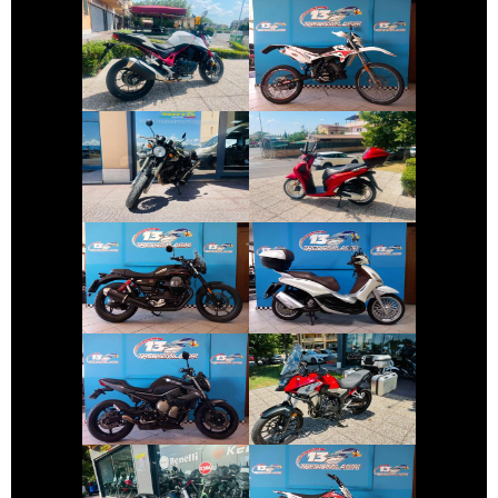
BETAMOTOR
HONDA HORNET
ENDURO
€ 2.350 €
€ 2.490 €
SWM GRAN-
HONDA SH
MILANO
€ 8.190 €
€ 2.990 €
PIAGGIO
MOTO-GUZZI V7
BEVERLY
€ 3.490 €
€ 5.590 €
YAMAHA XJ6
HONDA CB-500
€ 3.490 €
€ 1.150 €
ALTRA-MARCA
BENELLI