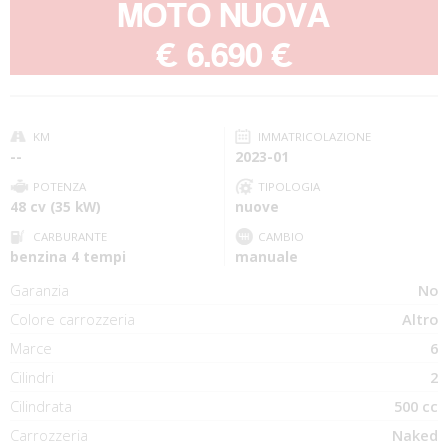
MOTO NUOVA
-
€ 6.690 €
KM
IMMATRICOLAZIONE
--
2023-01
POTENZA
TIPOLOGIA
48 cv (35 kW)
nuove
CARBURANTE
CAMBIO
benzina 4 tempi
manuale
Garanzia
No
Colore carrozzeria
Altro
Marce
6
Cilindri
2
Cilindrata
500 cc
Carrozzeria
Naked