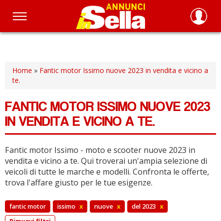
Salta
al
contenuto
principale
Home
»
Fantic motor Issimo nuove 2023 in vendita e vicino a
te.
FANTIC MOTOR ISSIMO NUOVE 2023
IN VENDITA E VICINO A TE.
Fantic motor Issimo - moto e scooter nuove 2023 in
vendita e vicino a te.
Qui troverai un'ampia selezione di
veicoli di tutte le marche e modelli.
Confronta le offerte,
trova l'affare giusto per le tue esigenze.
fantic motor
issimo
x
nuove
x
del 2023
x