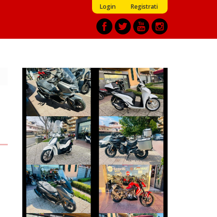
Login
Registrati
SYM ADX-300
HONDA SH
€ 4.690 €
€ 3.390 €
PIAGGIO LIBERTY
VOGE VALICO
€ 2.350 €
€ 3.450 €
HONDA FORZA-
KEEWAY RKF
350
€ 2.800 €
€ 4.790 €