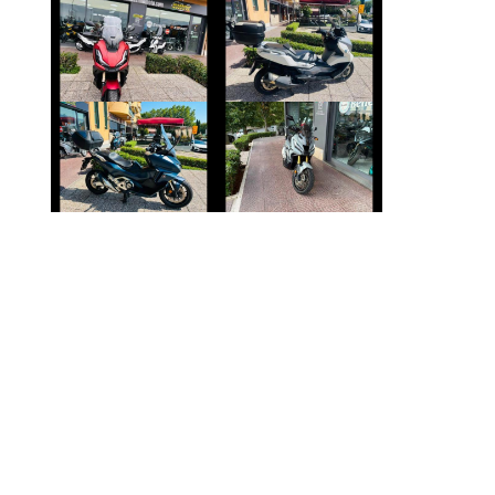
HONDA ADV-350
BMW SERIE-C
€ 5.190 €
€ 4.990 €
HONDA FORZA-
HONDA X-ADV
750
€ 8.990 €
€ 7.490 €