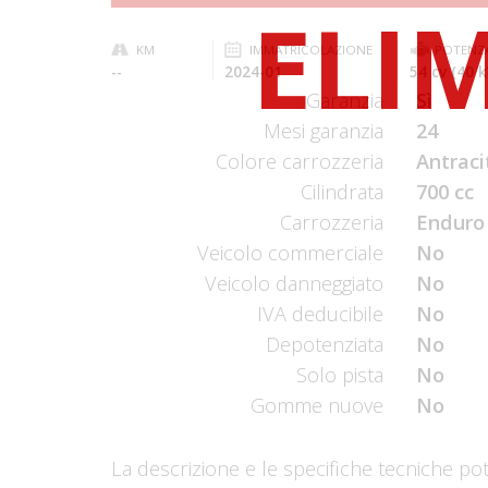
KM
IMMATRICOLAZIONE
POTENZ
--
2024-01
54 cv (40 
Garanzia
Sì
Mesi garanzia
24
Colore carrozzeria
Antraci
Cilindrata
700 cc
Carrozzeria
Enduro
Veicolo commerciale
No
Veicolo danneggiato
No
IVA deducibile
No
Depotenziata
No
Solo pista
No
Gomme nuove
No
La descrizione e le specifiche tecniche po