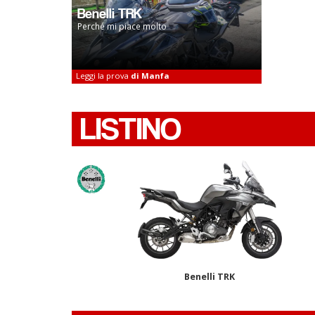
Benelli TRK
Perché mi piace molto
Leggi la prova
di Manfa
LISTINO
Benelli TRK