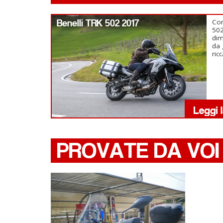
Benelli TRK 502 2017
Com
502
dim
da 
ric
PROVATE DA VOI