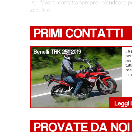
Per favore, contatta sempre il venditore p
acquisto.
PRIMI CONTATTI
Benelli TRK 251 2019
La 
per
per
tut
ma 
sco
PROVATE DA NOI