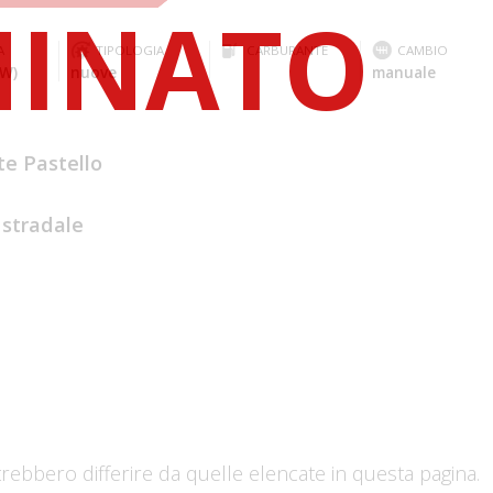
A
TIPOLOGIA
CARBURANTE
CAMBIO
kW)
nuove
manuale
te Pastello
 stradale
trebbero differire da quelle elencate in questa pagina.