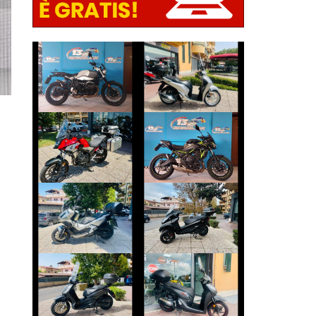
BMW R-12-NINET
HONDA SH
€ 10.790 €
€ 2.590 €
HONDA CB-500
KAWASAKI Z650
€ 5.590 €
€ 5.790 €
HONDA ADV-350
PIAGGIO MP3
€ 4.490 €
€ 3.990 €
PIAGGIO
HONDA SH
BEVERLY
€ 2.490 €
€ 2.990 €