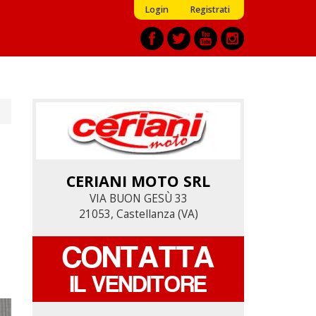
Login
Registrati
CERIANI MOTO SRL
CERIANI MOTO SRL
VIA BUON GESÙ 33
VIA BUON GESÙ 33
21053, Castellanza (VA)
21053, Castellanza (VA)
CONTATTA
CONTATTA
IL VENDITORE
IL VENDITORE