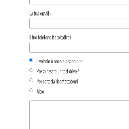
La tua email
*
Il tuo telefono (facoltativo)
Il veicolo è ancora disponibile?
Posso fissare un test drive?
Per cortesia ricontattatemi
Altro
Tipo
richiesta
*