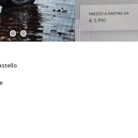
stello
e