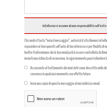
inSella non si assume alcuna responsabilità sull’esito
Cliccando il tasto “invia il messaggio”, autorizzi il sito Annunci inSell
rispondere ai tuoi quesiti sull’auto di tuo interesse o per finalità di
Inoltre ti informiamo che la tua email potrà essere controllata da Annun
inviarti una richiesta di recensione. In ogni momento puoi richiedere l
Acconsento al trattamento dei miei dati come descritto nella dic
consenso in qualsiasi momento con effetto futuro.
Trattamento
Invia una copia di questo messaggio al mio indirizzo email.
dati
*