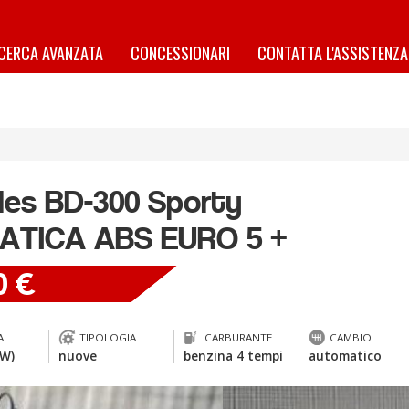
ICERCA AVANZATA
CONCESSIONARI
CONTATTA L'ASSISTENZA
les
BD-300 Sporty
ATICA ABS EURO 5 +
0 €
A
TIPOLOGIA
CARBURANTE
CAMBIO
kW)
nuove
benzina 4 tempi
automatico