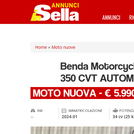
Salta
al
contenuto
ANNUNCI
R
principale
Home
»
Moto nuove
Benda Motorcyc
350 CVT AUTOM
MOTO NUOVA
-
€ 5.99
KM
IMMATRICOLAZIONE
POTENZ
--
2024-01
34 cv (25 