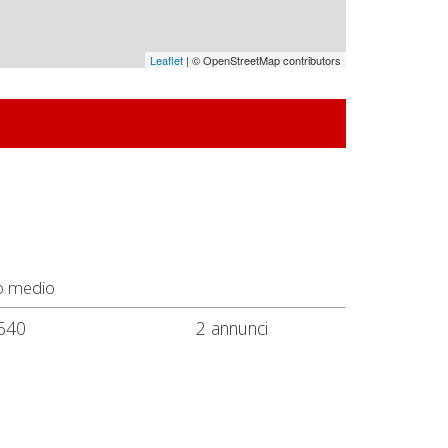
Leaflet
| © OpenStreetMap contributors
o medio
640
2 annunci