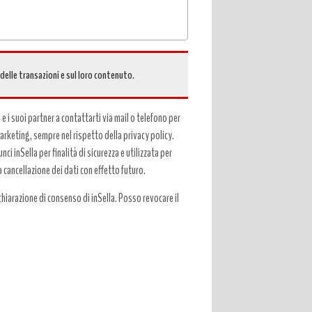
 delle transazioni e sul loro contenuto.
a e i suoi partner a contattarti via mail o telefono per
 marketing, sempre nel rispetto della privacy policy.
ci inSella per finalità di sicurezza e utilizzata per
a cancellazione dei dati con effetto futuro.
hiarazione di consenso di inSella. Posso revocare il