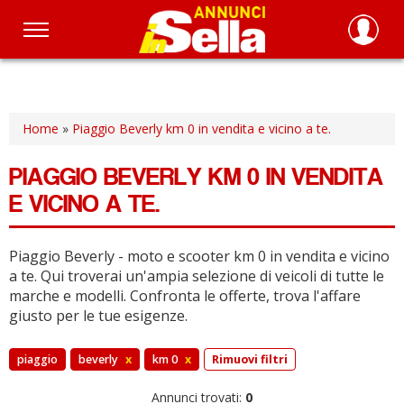
Salta
al
contenuto
principale
Home
»
Piaggio Beverly km 0 in vendita e vicino a te.
PIAGGIO BEVERLY KM 0 IN VENDITA
E VICINO A TE.
Piaggio Beverly - moto e scooter km 0 in vendita e vicino
a te.
Qui troverai un'ampia selezione di veicoli di tutte le
marche e modelli.
Confronta le offerte, trova l'affare
giusto per le tue esigenze.
piaggio
beverly
x
km 0
x
Rimuovi filtri
Annunci trovati:
0