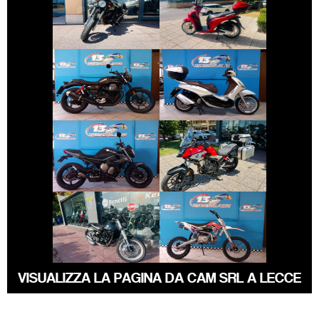
SWM GRAN-
HONDA SH
MILANO
€ 8.190 €
€ 2.990 €
PIAGGIO
MOTO-GUZZI V7
BEVERLY
€ 3.490 €
€ 5.590 €
YAMAHA XJ6
HONDA CB-500
€ 3.490 €
€ 1.150 €
ALTRA-MARCA
BENELLI
ALTRO-
LEONCINO
MODELLO
VISUALIZZA LA PAGINA DA CAM SRL A LECCE