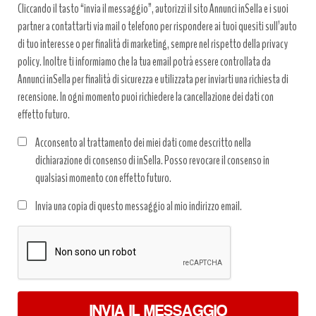
Cliccando il tasto “invia il messaggio”, autorizzi il sito Annunci inSella e i suoi
partner a contattarti via mail o telefono per rispondere ai tuoi quesiti sull’auto
di tuo interesse o per finalità di marketing, sempre nel rispetto della privacy
policy. Inoltre ti informiamo che la tua email potrà essere controllata da
Annunci inSella per finalità di sicurezza e utilizzata per inviarti una richiesta di
recensione. In ogni momento puoi richiedere la cancellazione dei dati con
effetto futuro.
Acconsento al trattamento dei miei dati come descritto nella
dichiarazione di consenso di inSella. Posso revocare il consenso in
qualsiasi momento con effetto futuro.
Trattamento
Invia una copia di questo messaggio al mio indirizzo email.
dati
*
INVIA IL MESSAGGIO