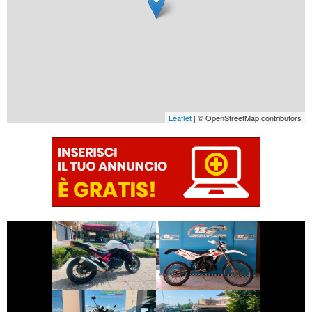
Leaflet
| © OpenStreetMap contributors
€ 5.990 €
€ 1.990 €
BETAMOTOR
HONDA HORNET
ENDURO
€ 2.350 €
€ 2.490 €