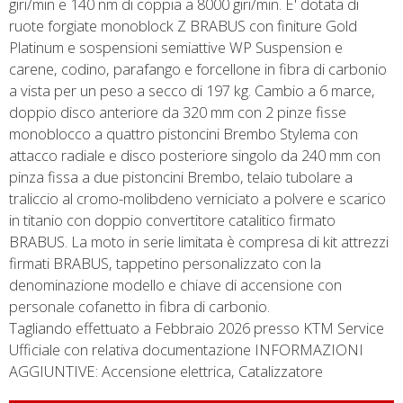
giri/min e 140 nm di coppia a 8000 giri/min. E' dotata di
ruote forgiate monoblock Z BRABUS con finiture Gold
Platinum e sospensioni semiattive WP Suspension e
carene, codino, parafango e forcellone in fibra di carbonio
a vista per un peso a secco di 197 kg. Cambio a 6 marce,
doppio disco anteriore da 320 mm con 2 pinze fisse
monoblocco a quattro pistoncini Brembo Stylema con
attacco radiale e disco posteriore singolo da 240 mm con
pinza fissa a due pistoncini Brembo, telaio tubolare a
traliccio al cromo-molibdeno verniciato a polvere e scarico
in titanio con doppio convertitore catalitico firmato
BRABUS. La moto in serie limitata è compresa di kit attrezzi
firmati BRABUS, tappetino personalizzato con la
denominazione modello e chiave di accensione con
personale cofanetto in fibra di carbonio.
Tagliando effettuato a Febbraio 2026 presso KTM Service
Ufficiale con relativa documentazione INFORMAZIONI
AGGIUNTIVE: Accensione elettrica, Catalizzatore