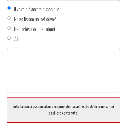
Il veicolo è ancora disponibile?
Posso fissare un test drive?
Per cortesia ricontattatemi
Altro
Tipo
richiesta
*
inSella non si assume alcuna responsabilità sull’esito delle transazioni
e sul loro contenuto.