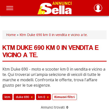
Salta
al
contenuto
principale
Home
»
Ktm Duke 690 km 0 in vendita e vicino a te.
KTM DUKE 690 KM 0 IN VENDITA E
VICINO A TE.
Ktm Duke 690 - moto e scooter km 0 in vendita e vicino a
te.
Qui troverai un'ampia selezione di veicoli di tutte le
marche e modelli.
Confronta le offerte, trova l'affare
giusto per le tue esigenze.
ktm
duke 690
x
km 0
x
Rimuovi filtri
Annunci trovati:
0