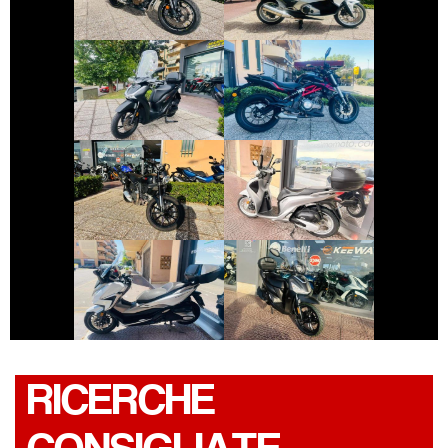
€ 3.490 €
€ 2.790 €
HONDA SH
BENELLI BN
€ 4.490 €
€ 2.490 €
DUCATI
HONDA SH
SCRAMBLER
€ 4.250 €
€ 2.490 €
HONDA FORZA-
SYM SYMPHONY
350
RICERCHE