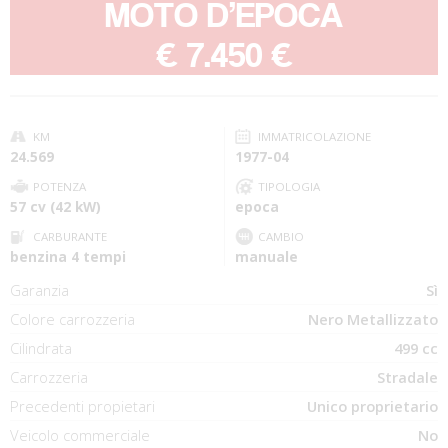
MOTO D’EPOCA
-
€ 7.450 €
KM
IMMATRICOLAZIONE
24.569
1977-04
POTENZA
TIPOLOGIA
57 cv (42 kW)
epoca
CARBURANTE
CAMBIO
benzina 4 tempi
manuale
Garanzia
Sì
Colore carrozzeria
Nero Metallizzato
Cilindrata
499 cc
Carrozzeria
Stradale
Precedenti propietari
Unico proprietario
Veicolo commerciale
No