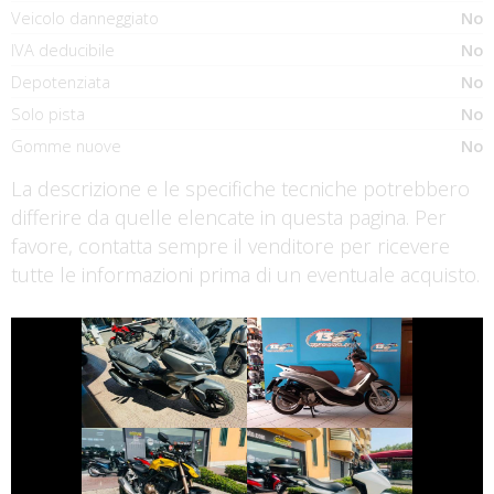
Veicolo danneggiato
No
IVA deducibile
No
Depotenziata
No
Solo pista
No
Gomme nuove
No
La descrizione e le specifiche tecniche potrebbero
differire da quelle elencate in questa pagina. Per
favore, contatta sempre il venditore per ricevere
tutte le informazioni prima di un eventuale acquisto.
€ 4.690 €
€ 3.590 €
PIAGGIO
SYM ADX-300
BEVERLY
€ 5.490 €
€ 2.990 €
HONDA CB-F
HONDA INTEGRA