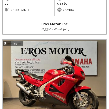
usato
--
CARBURANTE
CAMBIO
--
--
Eros Motor Snc
Reggio Emilia (RE)
5 immagini