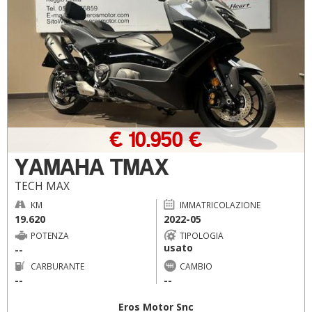
€ 10.950 €
YAMAHA TMAX
TECH MAX
KM
IMMATRICOLAZIONE
19.620
2022-05
POTENZA
TIPOLOGIA
usato
--
CARBURANTE
CAMBIO
--
--
Eros Motor Snc