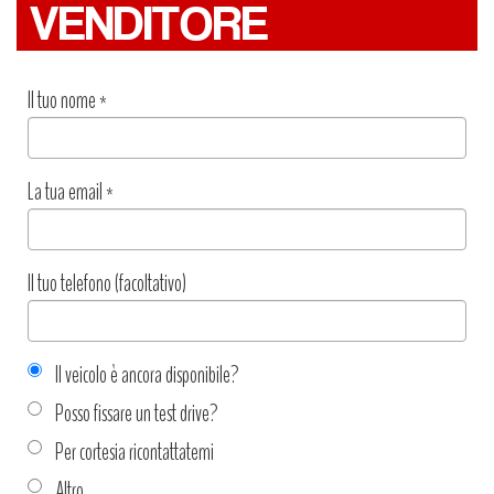
VENDITORE
Il tuo nome
*
La tua email
*
Il tuo telefono (facoltativo)
Il veicolo è ancora disponibile?
Posso fissare un test drive?
Per cortesia ricontattatemi
Altro