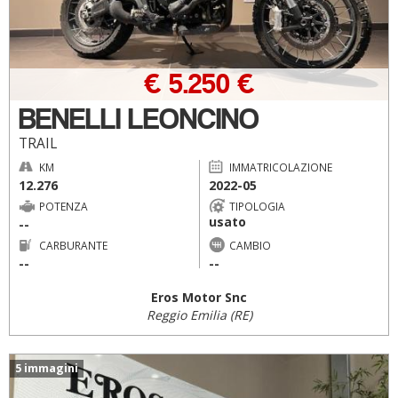
€ 5.250 €
BENELLI LEONCINO
TRAIL
KM
IMMATRICOLAZIONE
12.276
2022-05
POTENZA
TIPOLOGIA
usato
--
CARBURANTE
CAMBIO
--
--
Eros Motor Snc
Reggio Emilia (RE)
5 immagini