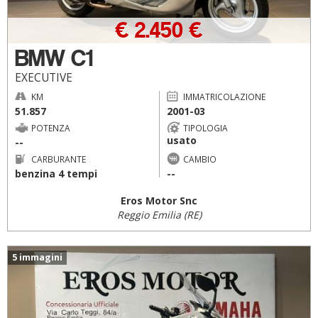
€ 2.450 €
BMW C1
EXECUTIVE
KM
IMMATRICOLAZIONE
51.857
2001-03
POTENZA
TIPOLOGIA
usato
--
CARBURANTE
CAMBIO
benzina 4 tempi
--
Eros Motor Snc
Reggio Emilia (RE)
5 immagini