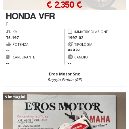
€ 2.350 €
HONDA VFR
F
KM
IMMATRICOLAZIONE
75.197
1997-02
POTENZA
TIPOLOGIA
usato
--
CARBURANTE
CAMBIO
--
--
Eros Motor Snc
Reggio Emilia (RE)
5 immagini