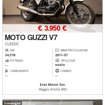
€ 3.950 €
MOTO GUZZI V7
CLASSIC
KM
IMMATRICOLAZIONE
34.378
2011-07
POTENZA
TIPOLOGIA
usato
--
CARBURANTE
CAMBIO
--
--
Eros Motor Snc
Reggio Emilia (RE)
5 immagini