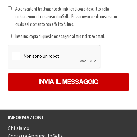
Acconsento al trattamento dei miei dati come descritto nella
dichiarazione di consenso di inSella. Posso revocare il consenso in
qualsiasi momento con effetto futuro.
Trattamento
Invia una copia di questo messaggio al mio indirizzo email.
dati
*
INVIA IL MESSAGGIO
INFORMAZIONI
Chi siamo
Contatta Annunci InSella