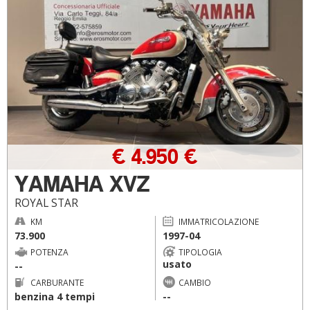
€ 4.950 €
YAMAHA XVZ
ROYAL STAR
KM
IMMATRICOLAZIONE
73.900
1997-04
POTENZA
TIPOLOGIA
usato
--
CARBURANTE
CAMBIO
benzina 4 tempi
--