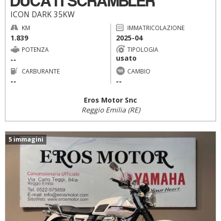
DUCATI SCRAMBLER
ICON DARK 35KW
KM
IMMATRICOLAZIONE
1.839
2025-04
POTENZA
TIPOLOGIA
usato
--
CARBURANTE
CAMBIO
--
--
Eros Motor Snc
Reggio Emilia (RE)
5 immagini