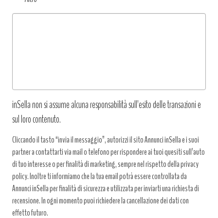
Tipo
richiesta
*
inSella non si assume alcuna responsabilità sull’esito delle transazioni e
sul loro contenuto.
Cliccando il tasto “invia il messaggio”, autorizzi il sito Annunci inSella e i suoi
partner a contattarti via mail o telefono per rispondere ai tuoi quesiti sull’auto
di tuo interesse o per finalità di marketing, sempre nel rispetto della privacy
policy. Inoltre ti informiamo che la tua email potrà essere controllata da
Annunci inSella per finalità di sicurezza e utilizzata per inviarti una richiesta di
recensione. In ogni momento puoi richiedere la cancellazione dei dati con
effetto futuro.