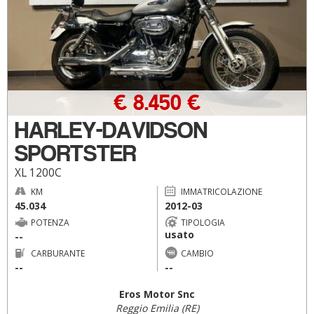
€ 8.450 €
HARLEY-DAVIDSON
SPORTSTER
XL 1200C
KM
IMMATRICOLAZIONE
45.034
2012-03
POTENZA
TIPOLOGIA
usato
--
CARBURANTE
CAMBIO
--
--
Eros Motor Snc
Reggio Emilia (RE)