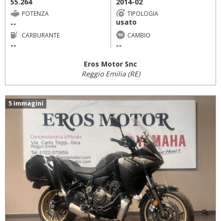
55.264
2014-02
POTENZA
TIPOLOGIA
usato
--
CARBURANTE
CAMBIO
--
--
Eros Motor Snc
Reggio Emilia (RE)
5 immagini