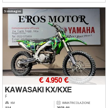
5 immagini
€ 4.950 €
KAWASAKI KX/KXE
F
KM
IMMATRICOLAZIONE
114
2023-01