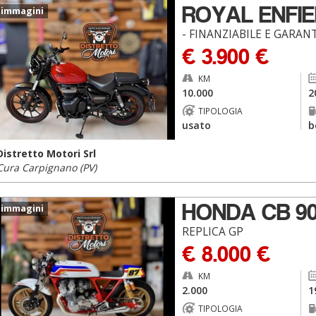
ROYAL ENFI
 immagini
- FINANZIABILE E GARANT
€ 3.900 €
KM
10.000
2
TIPOLOGIA
usato
b
Distretto Motori Srl
Cura Carpignano (PV)
HONDA CB 9
 immagini
REPLICA GP
€ 8.000 €
KM
2.000
1
TIPOLOGIA