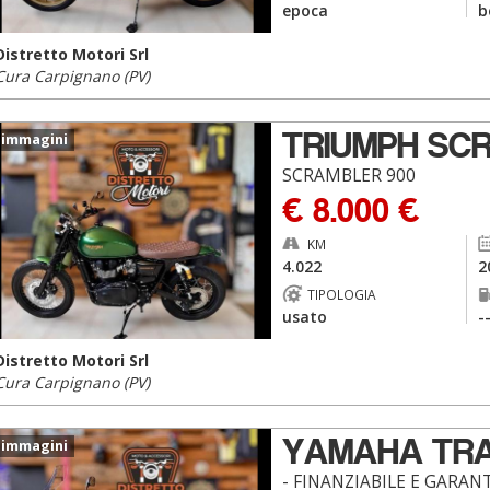
epoca
b
Distretto Motori Srl
Cura Carpignano (PV)
TRIUMPH SC
 immagini
SCRAMBLER 900
€ 8.000 €
KM
4.022
2
TIPOLOGIA
usato
-
Distretto Motori Srl
Cura Carpignano (PV)
YAMAHA TR
 immagini
- FINANZIABILE E GARANT