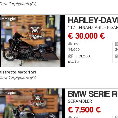
Cura Carpignano (PV)
HARLEY-DAV
 immagini
117 - FINANZIABILE E GA
€ 30.000 €
KM
14.600
2
TIPOLOGIA
usato
-
Distretto Motori Srl
Cura Carpignano (PV)
BMW SERIE R
 immagini
SCRAMBLER
€ 7.500 €
KM