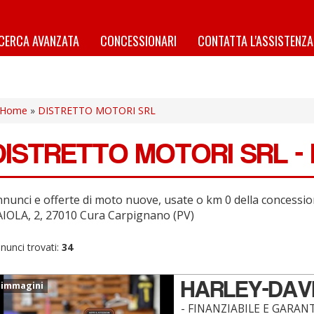
ICERCA AVANZATA
CONCESSIONARI
CONTATTA L'ASSISTENZA
Home
»
DISTRETTO MOTORI SRL
DISTRETTO MOTORI SRL -
nnunci e offerte di moto nuove, usate o km 0 della conce
IOLA, 2, 27010 Cura Carpignano (PV)
nunci trovati:
34
HARLEY-DAV
 immagini
- FINANZIABILE E GARANT