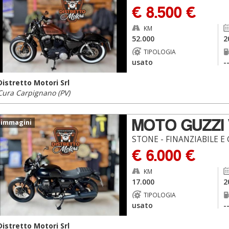
€ 8.500 €
KM
52.000
2
TIPOLOGIA
usato
-
Distretto Motori Srl
Cura Carpignano (PV)
MOTO GUZZI 
 immagini
STONE - FINANZIABILE E
€ 6.000 €
KM
17.000
2
TIPOLOGIA
usato
-
Distretto Motori Srl