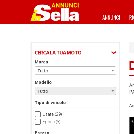
Salta
al
contenuto
ANNUNCI
R
principale
CERCA LA TUA MOTO
Marca
Tutto
Modello
A
Tutto
PA
Tipo di veicolo
An
Usate (29)
Epoca (5)
5
Prezzo