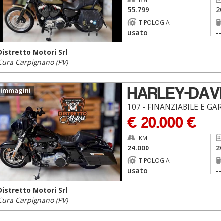
55.799
2
TIPOLOGIA
usato
-
Distretto Motori Srl
Cura Carpignano (PV)
HARLEY-DAV
 immagini
107 - FINANZIABILE E GA
€ 20.000 €
KM
24.000
2
TIPOLOGIA
usato
-
Distretto Motori Srl
Cura Carpignano (PV)