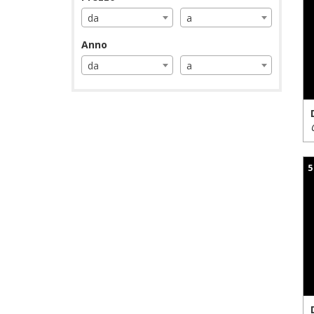
da
a
Anno
da
a
5