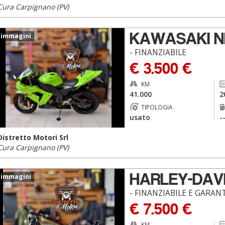
Cura Carpignano (PV)
KAWASAKI NI
 immagini
- FINANZIABILE
€ 3.500 €
KM
41.000
2
TIPOLOGIA
usato
-
Distretto Motori Srl
Cura Carpignano (PV)
HARLEY-DAV
 immagini
- FINANZIABILE E GARANT
€ 7.500 €
KM