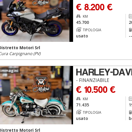
€ 8.200 €
KM
45.700
2
TIPOLOGIA
usato
-
Distretto Motori Srl
Cura Carpignano (PV)
HARLEY-DAVI
 immagini
- FINANZIABILE
€ 10.500 €
KM
71.435
1
TIPOLOGIA
usato
b
Distretto Motori Srl