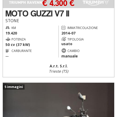
€ 4.300 €
MOTO GUZZI V7 II
STONE
KM
IMMATRICOLAZIONE
19.420
2014-07
POTENZA
TIPOLOGIA
usato
50 cv (37 kW)
CARBURANTE
CAMBIO
--
manuale
A.r.t. S.r.l.
Trieste (TS)
5 immagini