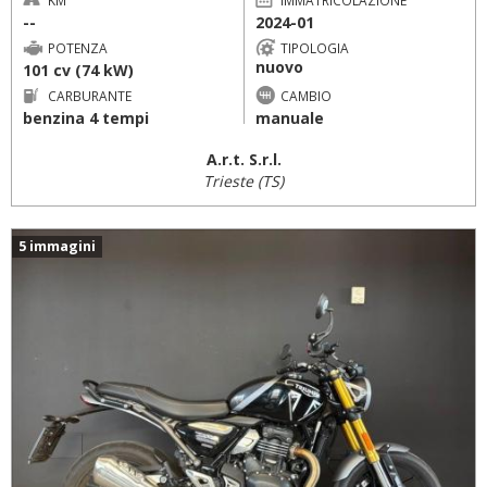
--
2024-01
POTENZA
TIPOLOGIA
nuovo
101 cv (74 kW)
CARBURANTE
CAMBIO
benzina 4 tempi
manuale
A.r.t. S.r.l.
Trieste (TS)
5 immagini