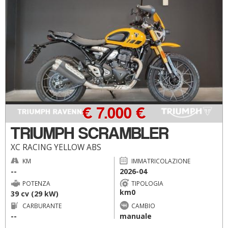
€ 7.000 €
TRIUMPH SCRAMBLER
XC RACING YELLOW ABS
KM
IMMATRICOLAZIONE
--
2026-04
POTENZA
TIPOLOGIA
km0
39 cv (29 kW)
CARBURANTE
CAMBIO
--
manuale