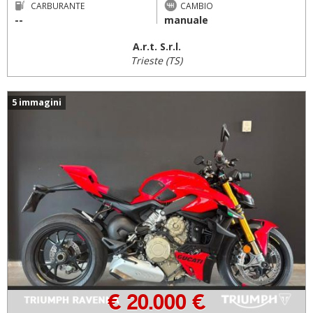
CARBURANTE
CAMBIO
--
manuale
A.r.t. S.r.l.
Trieste (TS)
5 immagini
€ 20.000 €