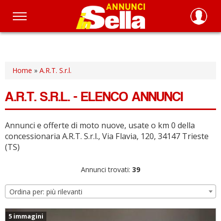
Salta
al
contenuto
principale
Home
»
A.R.T. S.r.l.
A.R.T. S.R.L. - ELENCO ANNUNCI
Annunci e offerte di moto nuove, usate o km 0 della
concessionaria A.R.T. S.r.l., Via Flavia, 120, 34147 Trieste
(TS)
Annunci trovati:
39
Ordina per: più rilevanti
5 immagini