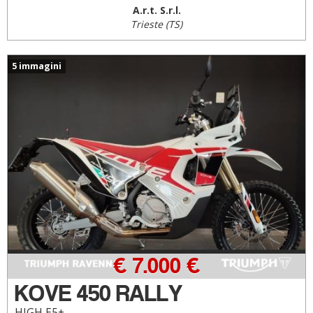
A.r.t. S.r.l.
Trieste (TS)
5 immagini
€ 7.000 €
KOVE 450 RALLY
HIGH E5+