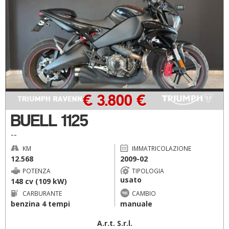
€ 3.800 €
BUELL 1125
--
KM
IMMATRICOLAZIONE
12.568
2009-02
POTENZA
TIPOLOGIA
usato
148 cv (109 kW)
CARBURANTE
CAMBIO
benzina 4 tempi
manuale
A.r.t. S.r.l.