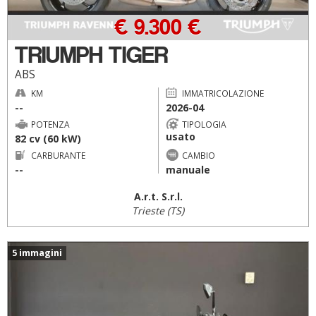
€ 9.300 €
TRIUMPH TIGER
ABS
KM
IMMATRICOLAZIONE
--
2026-04
POTENZA
TIPOLOGIA
usato
82 cv (60 kW)
CARBURANTE
CAMBIO
--
manuale
A.r.t. S.r.l.
Trieste (TS)
5 immagini