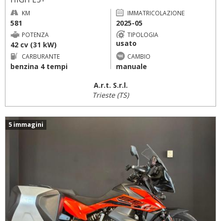
KM
IMMATRICOLAZIONE
581
2025-05
POTENZA
TIPOLOGIA
usato
42 cv (31 kW)
CARBURANTE
CAMBIO
benzina 4 tempi
manuale
A.r.t. S.r.l.
Trieste (TS)
5 immagini