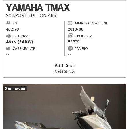
YAMAHA TMAX
SX SPORT EDITION ABS
KM
IMMATRICOLAZIONE
45.979
2019-06
POTENZA
TIPOLOGIA
usato
46 cv (34 kW)
CARBURANTE
CAMBIO
--
--
A.r.t. S.r.l.
Trieste (TS)
5 immagini