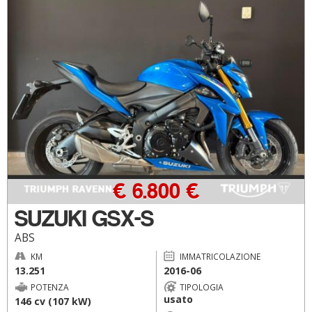
€ 6.800 €
SUZUKI GSX-S
ABS
KM
IMMATRICOLAZIONE
13.251
2016-06
POTENZA
TIPOLOGIA
usato
146 cv (107 kW)