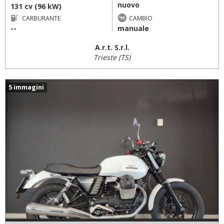
nuovo
131 cv (96 kW)
CARBURANTE
CAMBIO
--
manuale
A.r.t. S.r.l.
Trieste (TS)
5 immagini