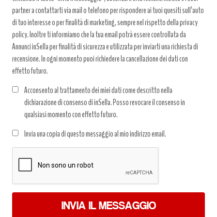
partner a contattarti via mail o telefono per rispondere ai tuoi quesiti sull’auto
di tuo interesse o per finalità di marketing, sempre nel rispetto della privacy
policy. Inoltre ti informiamo che la tua email potrà essere controllata da
Annunci inSella per finalità di sicurezza e utilizzata per inviarti una richiesta di
recensione. In ogni momento puoi richiedere la cancellazione dei dati con
effetto futuro.
Acconsento al trattamento dei miei dati come descritto nella
dichiarazione di consenso di inSella. Posso revocare il consenso in
qualsiasi momento con effetto futuro.
Trattamento
Invia una copia di questo messaggio al mio indirizzo email.
dati
*
INVIA IL MESSAGGIO