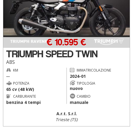
€ 10.595 €
TRIUMPH SPEED TWIN
ABS
KM
IMMATRICOLAZIONE
--
2024-01
POTENZA
TIPOLOGIA
nuovo
65 cv (48 kW)
CARBURANTE
CAMBIO
benzina 4 tempi
manuale
A.r.t. S.r.l.
Trieste (TS)