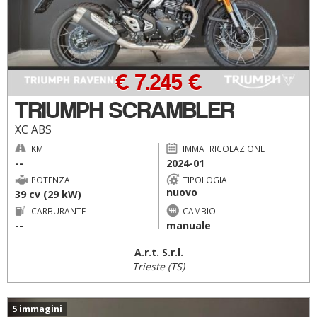
€ 7.245 €
TRIUMPH SCRAMBLER
XC ABS
KM
IMMATRICOLAZIONE
--
2024-01
POTENZA
TIPOLOGIA
nuovo
39 cv (29 kW)
CARBURANTE
CAMBIO
--
manuale
A.r.t. S.r.l.
Trieste (TS)
5 immagini