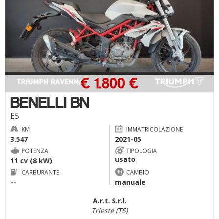
€ 1.800 €
BENELLI BN
E5
KM
IMMATRICOLAZIONE
3.547
2021-05
POTENZA
TIPOLOGIA
usato
11 cv (8 kW)
CARBURANTE
CAMBIO
--
manuale
A.r.t. S.r.l.
Trieste (TS)