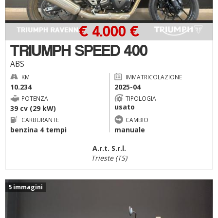
€ 4.000 €
TRIUMPH SPEED 400
ABS
KM
IMMATRICOLAZIONE
10.234
2025-04
POTENZA
TIPOLOGIA
usato
39 cv (29 kW)
CARBURANTE
CAMBIO
benzina 4 tempi
manuale
A.r.t. S.r.l.
Trieste (TS)
5 immagini