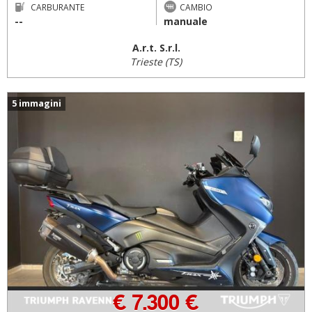
CARBURANTE
CAMBIO
--
manuale
A.r.t. S.r.l.
Trieste (TS)
5 immagini
€ 7.300 €