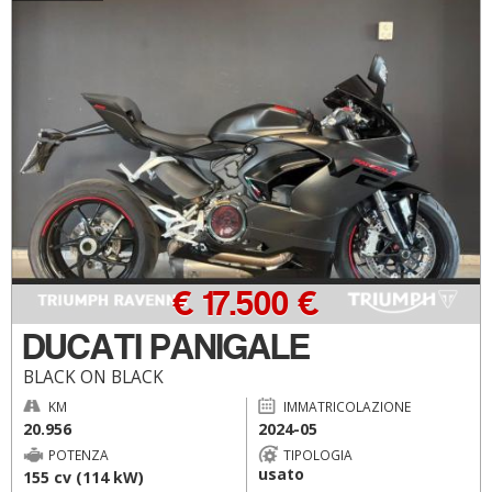
€ 17.500 €
DUCATI PANIGALE
BLACK ON BLACK
KM
IMMATRICOLAZIONE
20.956
2024-05
POTENZA
TIPOLOGIA
usato
155 cv (114 kW)