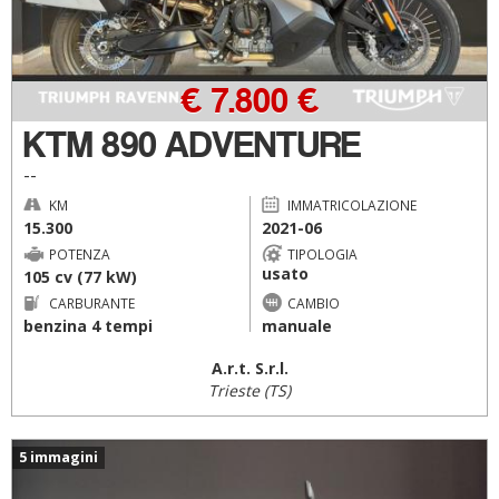
€ 7.800 €
KTM 890 ADVENTURE
--
KM
IMMATRICOLAZIONE
15.300
2021-06
POTENZA
TIPOLOGIA
usato
105 cv (77 kW)
CARBURANTE
CAMBIO
benzina 4 tempi
manuale
A.r.t. S.r.l.
Trieste (TS)
5 immagini