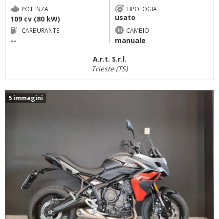
POTENZA
TIPOLOGIA
usato
109 cv (80 kW)
CARBURANTE
CAMBIO
--
manuale
A.r.t. S.r.l.
Trieste (TS)
5 immagini