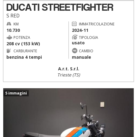
DUCATI STREETFIGHTER
S RED
KM
IMMATRICOLAZIONE
10.730
2024-11
POTENZA
TIPOLOGIA
usato
208 cv (153 kW)
CARBURANTE
CAMBIO
benzina 4 tempi
manuale
A.r.t. S.r.l.
Trieste (TS)
5 immagini