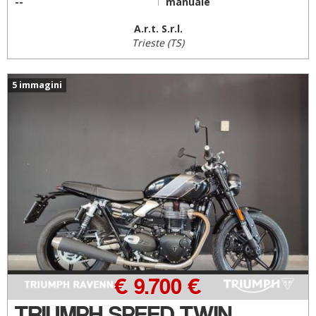
--
manuale
A.r.t. S.r.l.
Trieste (TS)
5 immagini
€ 9.700 €
TRIUMPH SPEED TWIN