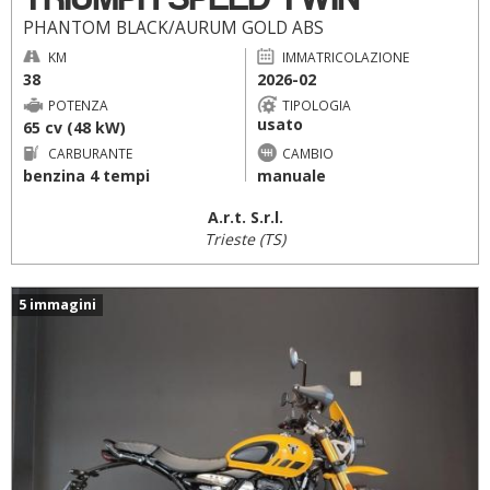
PHANTOM BLACK/AURUM GOLD ABS
KM
IMMATRICOLAZIONE
38
2026-02
POTENZA
TIPOLOGIA
usato
65 cv (48 kW)
CARBURANTE
CAMBIO
benzina 4 tempi
manuale
A.r.t. S.r.l.
Trieste (TS)
5 immagini