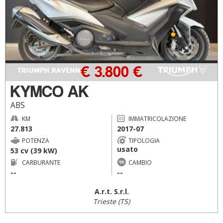
€ 3.800 €
KYMCO AK
ABS
KM
IMMATRICOLAZIONE
27.813
2017-07
POTENZA
TIPOLOGIA
usato
53 cv (39 kW)
CARBURANTE
CAMBIO
--
--
A.r.t. S.r.l.
Trieste (TS)