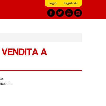
Login
Registrati
 VENDITA A
te.
modelli.