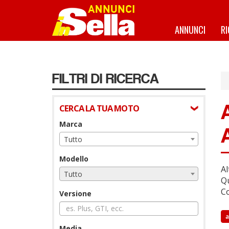
Salta
al
contenuto
ANNUNCI
R
principale
FILTRI DI RICERCA
CERCA LA TUA MOTO
Marca
Tutto
Modello
Al
Tutto
Qu
Co
Versione
a
Media