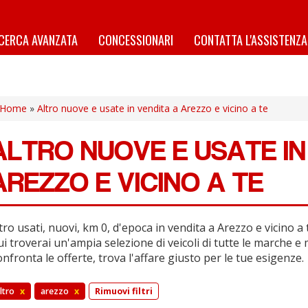
ICERCA AVANZATA
CONCESSIONARI
CONTATTA L'ASSISTENZA
Home
»
Altro nuove e usate in vendita a Arezzo e vicino a te
ALTRO NUOVE E USATE IN
AREZZO E VICINO A TE
tro usati, nuovi, km 0, d'epoca in vendita a Arezzo e vicino a 
i troverai un'ampia selezione di veicoli di tutte le marche e 
nfronta le offerte, trova l'affare giusto per le tue esigenze.
ltro
x
arezzo
x
Rimuovi filtri