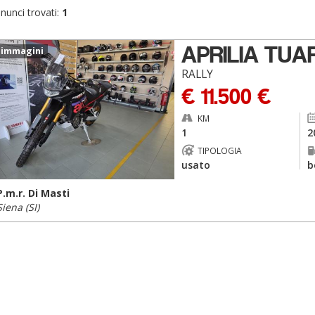
nunci trovati:
1
APRILIA TUA
 immagini
RALLY
€ 11.500 €
KM
1
2
TIPOLOGIA
usato
b
P.m.r. Di Masti
Siena (SI)