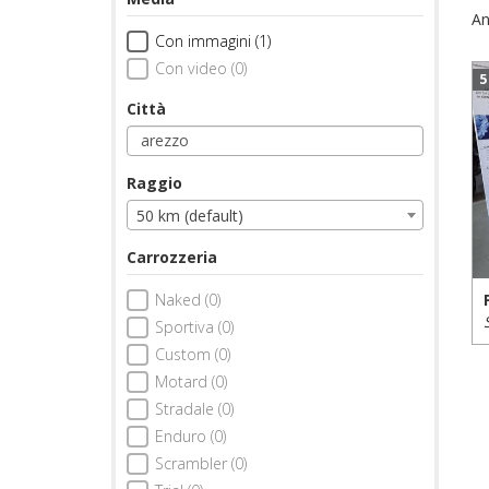
An
Con immagini (1)
Con video (0)
5
Città
Raggio
50 km (default)
Carrozzeria
Naked (0)
Sportiva (0)
Custom (0)
Motard (0)
Stradale (0)
Enduro (0)
Scrambler (0)